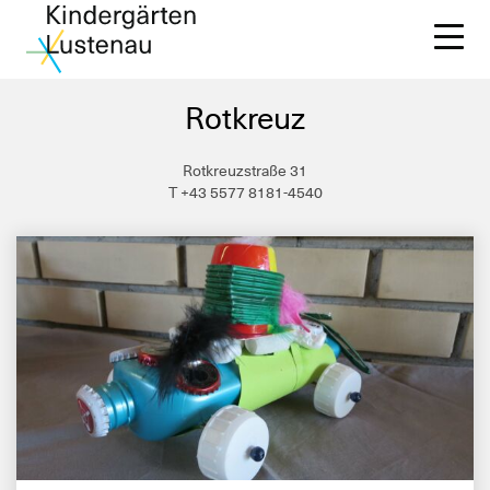
Rotkreuz
Rotkreuzstraße 31
T +43 5577 8181-4540
Ki
Wi
Ki
Be